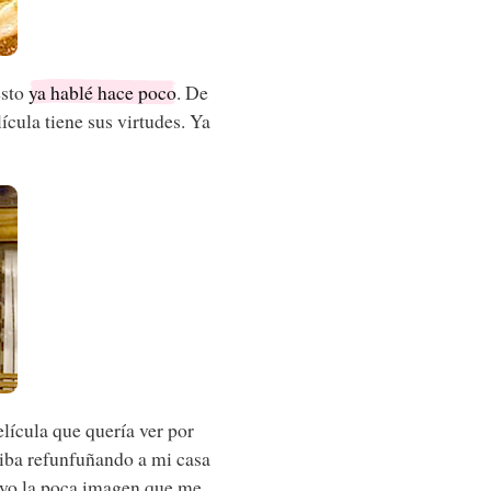
esto
ya hablé hace poco
. De
ícula tiene sus virtudes. Ya
elícula que quería ver por
 iba refunfuñando a mi casa
ruyo la poca imagen que me