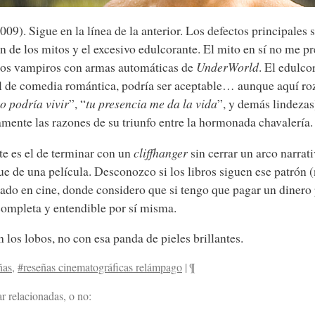
2009). Sigue en la línea de la anterior. Los defectos principale
ón de los mitos y el excesivo edulcorante. El mito en sí no me 
 los vampiros con armas automáticas de
UnderWorld
. El edulco
l de comedia romántica, podría ser aceptable… aunque aquí ro
no podría vivir
”, “
tu presencia me da la vida
”, y demás lindezas
amente las razones de su triunfo entre la hormonada chavalería.
e es el de terminar con un
cliffhanger
sin cerrar un arco narrati
ue de una película. Desconozco si los libros siguen ese patrón 
do en cine, donde considero que si tengo que pagar un dinero p
completa y entendible por sí misma.
 los lobos, no con esa panda de pieles brillantes.
ñas
,
#reseñas cinematográficas relámpago
|
¶
r relacionadas, o no: