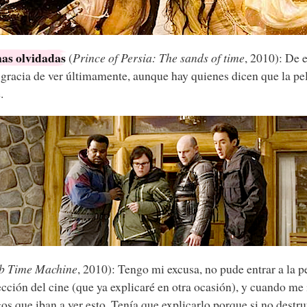
nas olvidadas
(
Prince of Persia: The sands of time
, 2010): De 
sgracia de ver últimamente, aunque hay quienes dicen que la pel
.
b Time Machine
, 2010): Tengo mi excusa, no pude entrar a la p
ección del cine (que ya explicaré en otra ocasión), y cuando me
s que iban a ver esto. Tenía que explicarlo porque si no dest