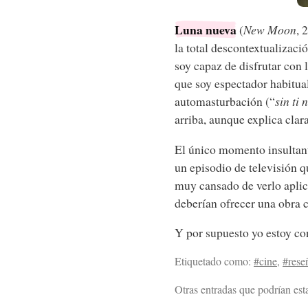
Luna nueva
(
New Moon
, 
la total descontextualizaci
soy capaz de disfrutar con
que soy espectador habitua
automasturbación (“
sin ti 
arriba, aunque explica clar
El único momento insultant
un episodio de televisión q
muy cansado de verlo aplica
deberían ofrecer una obra 
Y por supuesto yo estoy con
Etiquetado como:
#cine
,
#rese
Otras entradas que podrían esta