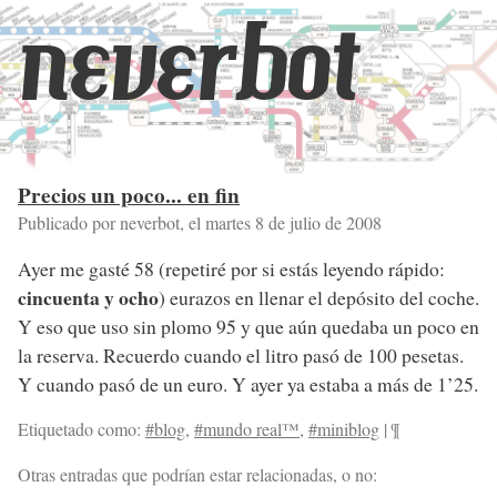
neverbot
Precios un poco... en fin
Publicado por neverbot, el
martes 8 de julio de 2008
Ayer me gasté 58 (repetiré por si estás leyendo rápido:
cincuenta y ocho
) eurazos en llenar el depósito del coche.
Y eso que uso sin plomo 95 y que aún quedaba un poco en
la reserva. Recuerdo cuando el litro pasó de 100 pesetas.
Y cuando pasó de un euro. Y ayer ya estaba a más de 1’25.
Etiquetado como:
#blog
,
#mundo real™
,
#miniblog
|
¶
Otras entradas que podrían estar relacionadas, o no: