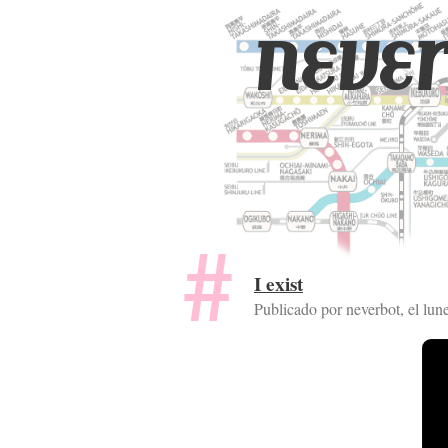
never
I exist
Publicado por neverbot, el
lun