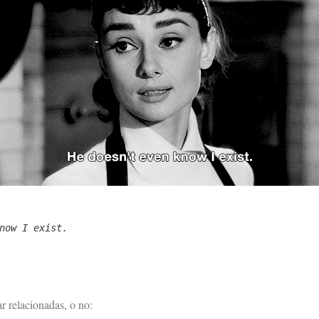
now I exist.
r relacionadas, o no: