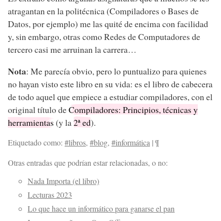
atragantan en la politécnica (Compiladores o Bases de
Datos, por ejemplo) me las quité de encima con facilidad
y, sin embargo, otras como Redes de Computadores de
tercero casi me arruinan la carrera…
Nota
: Me parecía obvio, pero lo puntualizo para quienes
no hayan visto este libro en su vida: es el libro de cabecera
de todo aquel que empiece a estudiar compiladores, con el
original título de
Compiladores: Principios, técnicas y
herramientas
(y la
2ª ed
).
Etiquetado como:
#libros
,
#blog
,
#informática
|
¶
Otras entradas que podrían estar relacionadas, o no:
Nada Importa (el libro)
Lecturas 2023
Lo que hace un informático para ganarse el pan