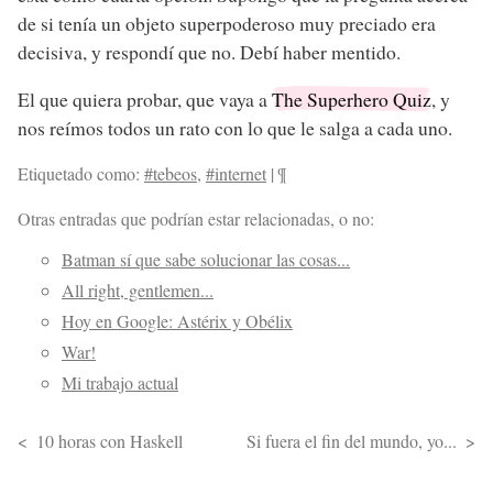
de si tenía un objeto superpoderoso muy preciado era
decisiva, y respondí que no. Debí haber mentido.
El que quiera probar, que vaya a
The Superhero Quiz
, y
nos reímos todos un rato con lo que le salga a cada uno.
Etiquetado como:
#tebeos
,
#internet
|
¶
Otras entradas que podrían estar relacionadas, o no:
Batman sí que sabe solucionar las cosas...
All right, gentlemen...
Hoy en Google: Astérix y Obélix
War!
Mi trabajo actual
10 horas con Haskell
Si fuera el fin del mundo, yo...