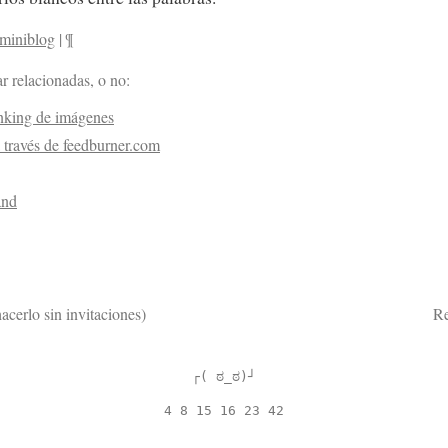
miniblog
|
¶
r relacionadas, o no:
inking de imágenes
 través de feedburner.com
and
cerlo sin invitaciones)
Re
┌( ಠ_ಠ)┘
4 8 15 16 23 42