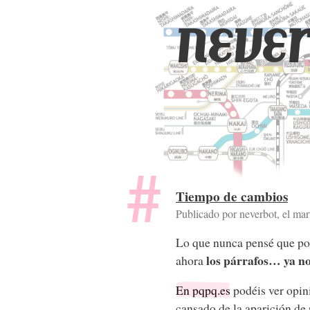
never
Tiempo de cambios
Publicado por neverbot, el
mar
Lo que nunca pensé que pod
los párrafos… ya no
ahora
En pqpq.es
podéis ver opini
cansado de la aparición de 