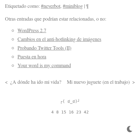
Etiquetado como:
#neverbot
,
#miniblog
|
¶
Otras entradas que podrían estar relacionadas, o no:
WordPress 2.7
Cambios en el anti-hotlinking de imágenes
Probando Twitter Tools (II)
Puesta en hora
Your word is my command
¿A dónde ha ido mi vida?
Mi nuevo juguete (en el trabajo)
┌( ಠ_ಠ)┘
4 8 15 16 23 42