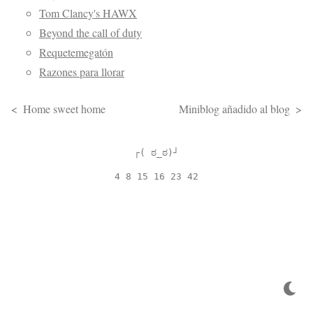
Tom Clancy's HAWX
Beyond the call of duty
Requetemegatón
Razones para llorar
Home sweet home
Miniblog añadido al blog
┌( ಠ_ಠ)┘
4 8 15 16 23 42