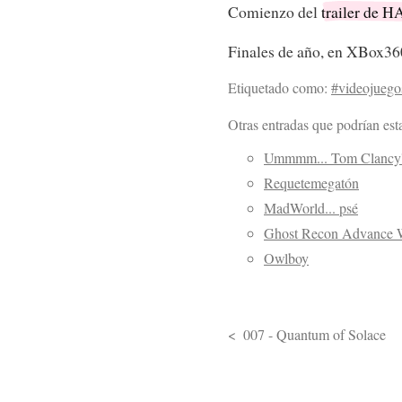
Comienzo del
trailer de 
Finales de año, en XBox36
Etiquetado como:
#videojuego
Otras entradas que podrían esta
Ummmm... Tom Clanc
Requetemegatón
MadWorld... psé
Ghost Recon Advance W
Owlboy
007 - Quantum of Solace