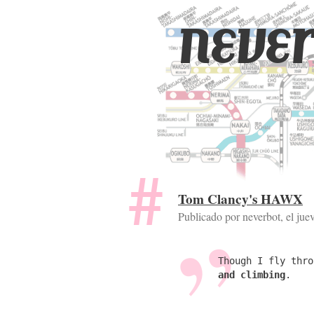
never
Tom Clancy's HAWX
Publicado por neverbot, el
jue
Though I fly thr
and climbing
.