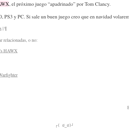
HAWX
, el próximo juego “apadrinado” por Tom Clancy.
0, PS3 y PC. Si sale un buen juego creo que en navidad volar
s
|
¶
r relacionadas, o no:
y's HAWX
arfighter
┌( ಠ_ಠ)┘