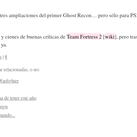
res ampliaciones del primer Ghost Recon… pero sólo para PS2
 y cienes de buenas críticas de
Team Fortress 2
[
wiki
], pero tr
 ya.
s
|
¶
r relacionadas, o no:
arfighter
a de tener este año
sign
mundo...