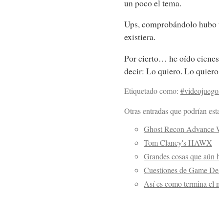
un poco el tema.
Ups, comprobándolo hubo t
existiera.
Por cierto… he oído cienes
decir: Lo quiero. Lo quiero
Etiquetado como:
#videojuego
Otras entradas que podrían esta
Ghost Recon Advance W
Tom Clancy's HAWX
Grandes cosas que aún h
Cuestiones de Game De
Así es como termina el 