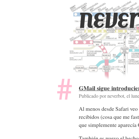
never
GMail sigue introduci
Publicado por neverbot, el
lun
Al menos desde Safari veo 
recibidos (cosa que me fast
que simplemente aparecía G
También es nuevo el hecho 