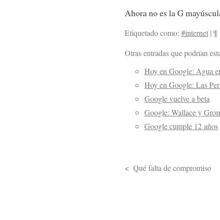
Ahora no es la G mayúscula 
Etiquetado como:
#internet
|
¶
Otras entradas que podrían esta
Hoy en Google: Agua en
Hoy en Google: Las Per
Google vuelve a beta
Google: Wallace y Gromi
Google cumple 12 años
Qué falta de compromiso