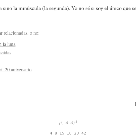
sino la minúscula (la segunda). Yo no sé si soy el único que se
r relacionadas, o no:
 la luna
seidas
t 20 aniversario
┌( ಠ_ಠ)┘
4 8 15 16 23 42