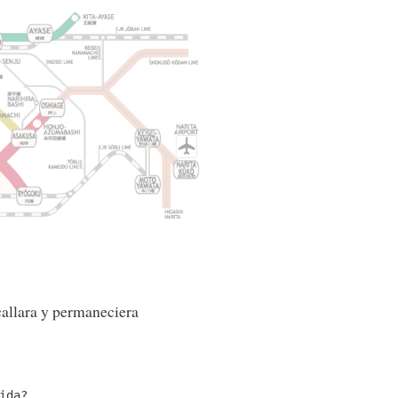
callara y permaneciera
ida?