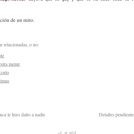
cción de un mito.
r relacionadas, o no:
ble
estra mente
corto
timas
nca le hizo daño a nadie
Detalles pendient
┌( ಠ_ಠ)┘