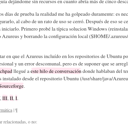
ía dejándome sin recursos en cuanto abría más de cinco desca
os días de prueba la realidad me ha golpeado duramente: es nec
igurarlo, al cabo de un rato de uso se cerró. Después de eso se
 iniciarlo. Primero probé la típica solucion Windows (reinstala
o Azureus y borrando la configuración local ($HOME/.azureus/
ar en que el Azureus incluído en los repositorios de Ubuntu po
ional y un error descomunal, pero es de suponer que se arregla
nchpad
llegué a
este hilo de conversación
donde hablaban del tem
 instalado desde el repositorio Ubuntu (/usr/share/java/Azureus2
Sourceforge
.
,
III
,
II
,
I
.
rmática
|
¶
r relacionadas, o no: