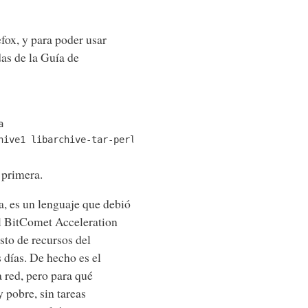
efox, y para poder usar
das de la Guía de
a 
hive1 libarchive-tar-perl libarchive-zip-perl dpkg-dev
 primera.
, es un lenguaje que debió
l BitComet Acceleration
to de recursos del
 días. De hecho es el
 red, pero para qué
 pobre, sin tareas