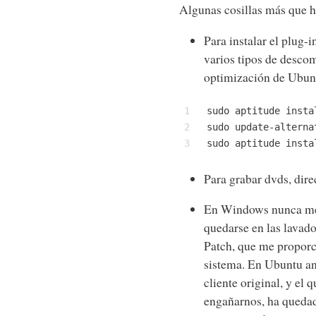
Algunas cosillas más que 
Para instalar el plug-
varios tipos de descom
optimización de Ubu
1
sudo aptitude insta
2
sudo update-alterna
3
sudo aptitude insta
Para grabar dvds, dir
En Windows nunca me
quedarse en las lavado
Patch, que me proporc
sistema. En Ubuntu a
cliente original, y el
engañarnos, ha quedad