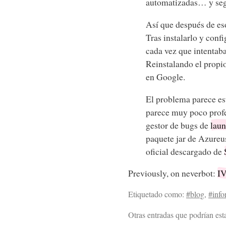
automatizadas… y segu
Así que después de es
Tras instalarlo y conf
cada vez que intentaba
Reinstalando el propi
en Google.
El problema parece est
parece muy poco profes
gestor de bugs de
lau
paquete jar de Azureus
oficial descargado de
Previously, on neverbot:
IV
Etiquetado como:
#blog
,
#info
Otras entradas que podrían esta