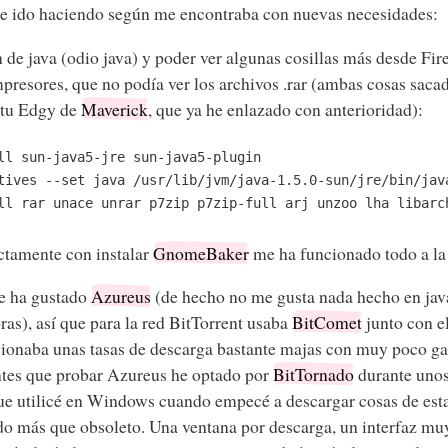
he ido haciendo según me encontraba con nuevas necesidades:
in de java (odio java) y poder ver algunas cosillas más desde Fir
presores, que no podía ver los archivos .rar (ambas cosas saca
ntu Edgy de
Maverick
, que ya he enlazado con anterioridad):
ll sun-java5-jre sun-java5-plugin
tives --set java /usr/lib/jvm/java-1.5.0-sun/jre/bin/jav
ll rar unace unrar p7zip p7zip-full arj unzoo lha libarc
ectamente con instalar
GnomeBaker
me ha funcionado todo a la
 ha gustado
Azureus
(de hecho no me gusta nada hecho en java
ras), así que para la red BitTorrent usaba
BitComet
junto con e
ionaba unas tasas de descarga bastante majas con muy poco gas
ntes que probar Azureus he optado por
BitTornado
durante unos
 que utilicé en Windows cuando empecé a descargar cosas de esta
o más que obsoleto. Una ventana por descarga, un interfaz muy