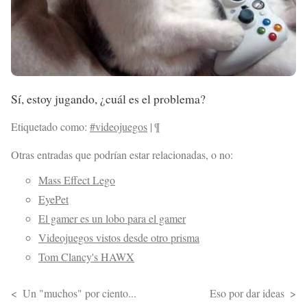
Sí, estoy jugando, ¿cuál es el problema?
Etiquetado como:
#videojuegos
|
¶
Otras entradas que podrían estar relacionadas, o no:
Mass Effect Lego
EyePet
El gamer es un lobo para el gamer
Videojuegos vistos desde otro prisma
Tom Clancy's HAWX
Un "muchos" por ciento...
Eso por dar ideas