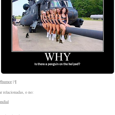
#humor
|
¶
r relacionadas, o no:
undial