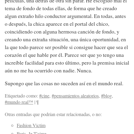
películas, una detrás de otra sin parar. He escogido mal el
tema de fondo de todas ellas, de forma que he creado
algun extraño hilo conductor argumental. En todas, antes
o después, la chica aparece en el portal del chico,
coincidiendo con alguna hermosa canción de fondo, y
creando una extraña situación, una única oportunidad, en
la que todo parece ser posible si consigue hacer que sea el
corazón el que hable por él. Parece ser que yo tengo una
increíble facilidad para esto último, pero la premisa inicial
aún no me ha ocurrido con nadie. Nunca.
Supongo que las cosas no suceden así en el mundo real.
Etiquetado como:
#cine
,
#pensamientos aleatorios
,
#blog
,
#mundo real™
|
¶
Otras entradas que podrían estar relacionadas, o no:
Fashion Victim
Paris, Je T'aime