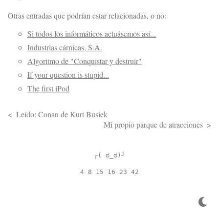
Otras entradas que podrían estar relacionadas, o no:
Si todos los informáticos actuásemos así...
Industrias cárnicas, S.A.
Algoritmo de "Conquistar y destruir"
If your question is stupid...
The first iPod
Leído: Conan de Kurt Busiek
Mi propio parque de atracciones
┌( ಠ_ಠ)┘
4 8 15 16 23 42