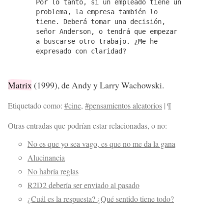
Por lo tanto, si un empleado tiene un
problema, la empresa también lo
tiene. Deberá tomar una decisión,
señor Anderson, o tendrá que empezar
a buscarse otro trabajo. ¿Me he
expresado con claridad?
Matrix
(1999), de Andy y Larry Wachowski.
Etiquetado como:
#cine
,
#pensamientos aleatorios
|
¶
Otras entradas que podrían estar relacionadas, o no:
No es que yo sea vago, es que no me da la gana
Alucinancia
No habría reglas
R2D2 debería ser enviado al pasado
¿Cuál es la respuesta? ¿Qué sentido tiene todo?