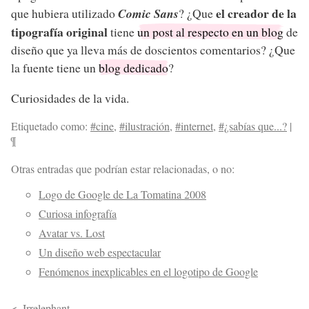
el creador de la
que hubiera utilizado
Comic Sans
? ¿Que
tipografía original
tiene
un post al respecto en un blog
de
diseño que ya lleva más de doscientos comentarios? ¿Que
la fuente tiene un
blog dedicado
?
Curiosidades de la vida.
Etiquetado como:
#cine
,
#ilustración
,
#internet
,
#¿sabías que...?
|
¶
Otras entradas que podrían estar relacionadas, o no:
Logo de Google de La Tomatina 2008
Curiosa infografía
Avatar vs. Lost
Un diseño web espectacular
Fenómenos inexplicables en el logotipo de Google
Irrelephant