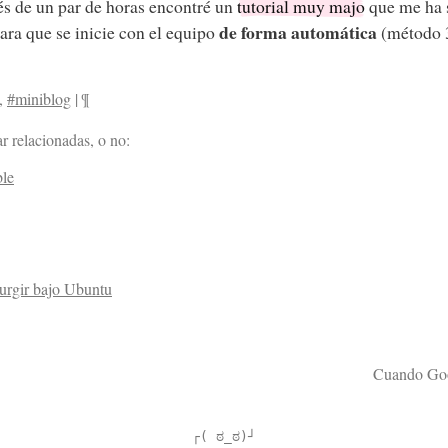
s de un par de horas encontré un
tutorial muy majo
que me ha 
de forma automática
ara que se inicie con el equipo
(método 3
,
#miniblog
|
¶
r relacionadas, o no:
ble
urgir bajo Ubuntu
Cuando Goog
┌( ಠ_ಠ)┘