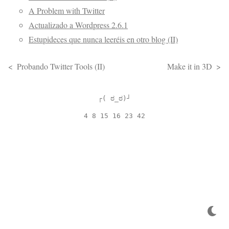
A Problem with Twitter
Actualizado a Wordpress 2.6.1
Estupideces que nunca leeréis en otro blog (II)
Probando Twitter Tools (II)
Make it in 3D
┌( ಠ_ಠ)┘
4 8 15 16 23 42