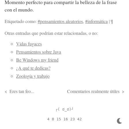
Momento perfecto para compartir la belleza de la frase
con el mundo.
Etiquetado como:
#pensamientos aleatorios
,
#informática
|
¶
Otras entradas que podrían estar relacionadas, o no:
Vidas fugaces
Pensamientos sobre Java
Be Windows my friend
¿A qué te dedicas?
Zoología y trabajo
Eres tan feo...
Comentarios realmente útiles
┌( ಠ_ಠ)┘
4 8 15 16 23 42