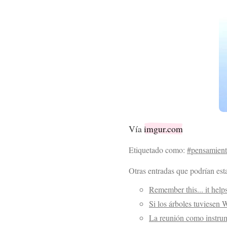
Vía
imgur.com
Etiquetado como:
#pensamiento
Otras entradas que podrían esta
Remember this... it help
Si los árboles tuviesen 
La reunión como instru