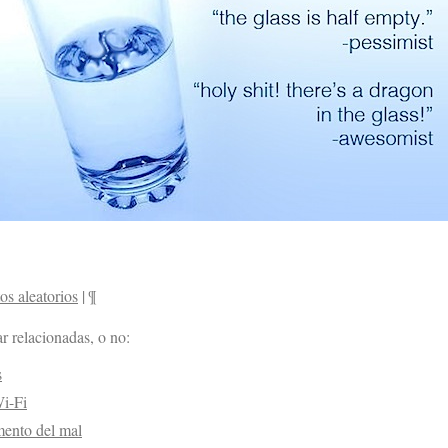
s aleatorios
|
¶
r relacionadas, o no:
s
Wi-Fi
mento del mal