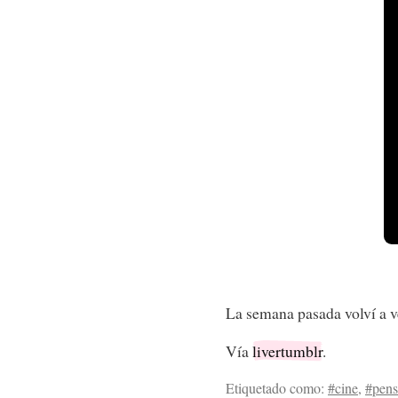
La semana pasada volví a 
Vía
livertumblr
.
Etiquetado como:
#cine
,
#pens