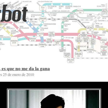
bot
, es que no me da la gana
es 25 de enero de 2010