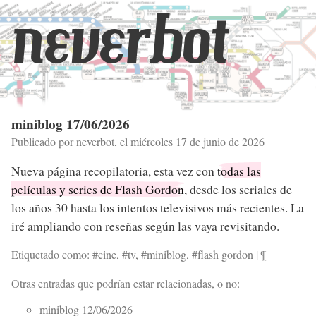
neverbot
miniblog 17/06/2026
Publicado por neverbot, el
miércoles 17 de junio de 2026
Nueva página recopilatoria, esta vez con
todas las
películas y series de Flash Gordon
, desde los seriales de
los años 30 hasta los intentos televisivos más recientes. La
iré ampliando con reseñas según las vaya revisitando.
Etiquetado como:
#cine
,
#tv
,
#miniblog
,
#flash gordon
|
¶
Otras entradas que podrían estar relacionadas, o no:
miniblog 12/06/2026