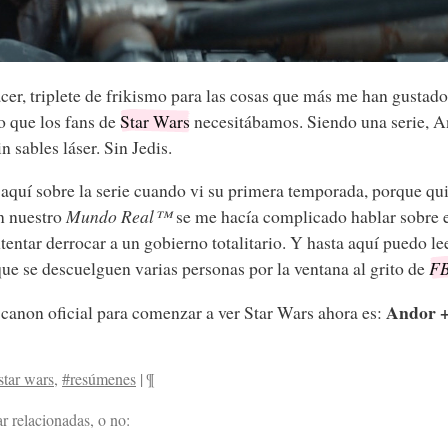
cer, triplete de frikismo para las cosas que más me han gustad
 que los fans de
Star Wars
necesitábamos. Siendo una serie, An
 sables láser. Sin Jedis.
r aquí sobre la serie cuando vi su primera temporada, porque q
n nuestro
Mundo Real™
se me hacía complicado hablar sobre 
ntentar derrocar a un gobierno totalitario. Y hasta aquí puedo lee
 que se descuelguen varias personas por la ventana al grito de
FB
Andor +
 canon oficial para comenzar a ver Star Wars ahora es:
star wars
,
#resúmenes
|
¶
r relacionadas, o no: