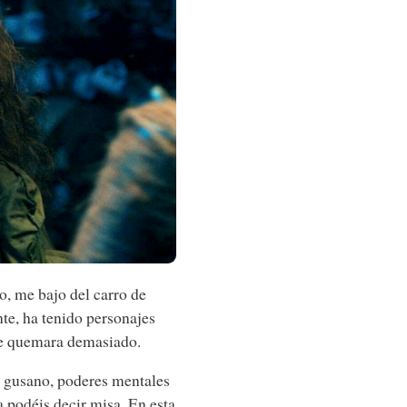
o, me bajo del carro de
te, ha tenido personajes
e quemara demasiado.
de gusano, poderes mentales
a podéis decir misa. En esta