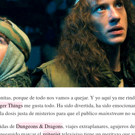
itas, porque de todo nos vamos a quejar. Y yo aquí ya me rind
ger Things
me gusta todo. Ha sido divertida, ha sido emocionan
 la dosis justa de misterios para que el publico
mainstream
no s
tidas de
Dungeons & Dragons
, viajes extraplanares, agujeros 
onseguido marcar el
zeitgeist
televisivo tiene un meritazo que y