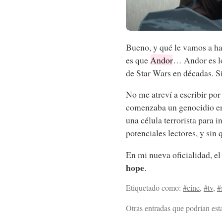
Bueno, y qué le vamos a ha
es que
Andor
… Andor es lo
de Star Wars en décadas. Sin
No me atreví a escribir po
comenzaba un genocidio e
una célula terrorista para i
potenciales lectores, y sin
En mi nueva oficialidad, el
hope
.
Etiquetado como:
#cine
,
#tv
,
#
Otras entradas que podrían esta