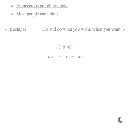
Empecemos por el principio
Most people can't think
Bazinga!
Go and do what you want, when you want
┌( ಠ_ಠ)┘
4 8 15 16 23 42