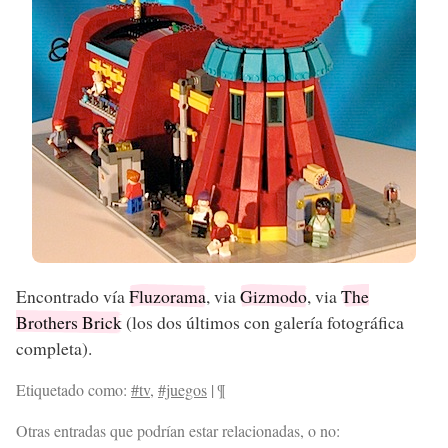
Encontrado vía
Fluzorama
, via
Gizmodo
, via
The
Brothers Brick
(los dos últimos con galería fotográfica
completa).
Etiquetado como:
#tv
,
#juegos
|
¶
Otras entradas que podrían estar relacionadas, o no: