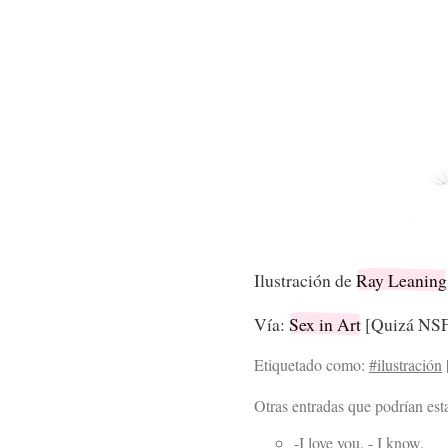
Ilustración de
Ray Leaning
Vía:
Sex in Art
[Quizá NS
Etiquetado como:
#ilustración
Otras entradas que podrían esta
-I love you. - I know.