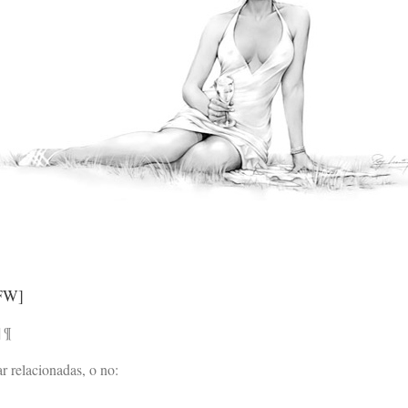
FW]
|
¶
r relacionadas, o no: