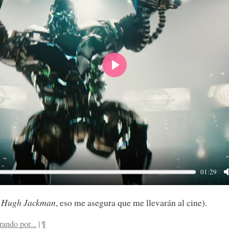
P
l
a
y
01:29
y
Hugh Jackman
, eso me asegura que me llevarán al cine).
rando por...
|
¶