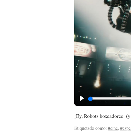
P
l
¡Ey, Robots boxeadores! (
a
Etiquetado como:
#cine
,
#espe
y