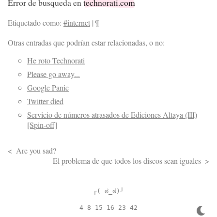
Error de busqueda en
technorati.com
Etiquetado como:
#internet
|
¶
Otras entradas que podrían estar relacionadas, o no:
He roto Technorati
Please go away...
Google Panic
Twitter died
Servicio de números atrasados de Ediciones Altaya (III)
[Spin-off]
Are you sad?
El problema de que todos los discos sean iguales
┌( ಠ_ಠ)┘
4 8 15 16 23 42