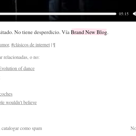
05:15
sitado. No tiene desperdicio. Vía
Brand New Blog
.
umor
,
#clásicos de internet
|
¶
r relacionadas, o no:
Evolution of dance
g
 coches
ple wouldn't believe
a catalogar como spam
No