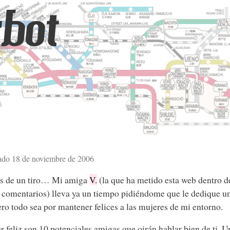
bot
ado 18 de noviembre de 2006
os de un tiro… Mi amiga
V.
(la que ha metido esta web dentro de
os comentarios) lleva ya un tiempo pidiéndome que le dedique u
pero todo sea por mantener felices a las mujeres de mi entorno.
 feliz son 10 potenciales amigas que oirán hablar bien de ti. 