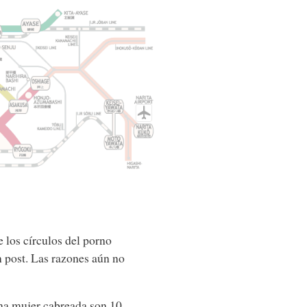
 los círculos del porno
n post. Las razones aún no
Una mujer cabreada son 10